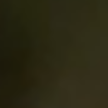
Restaurant crêperie situé
à Miramas-le-Vieux !